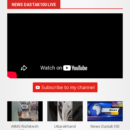
NEWS DASTAK100 LIVE
Subscribe to my channel
AIIMS Rishikesh
Uttarakhand
News Dastak100