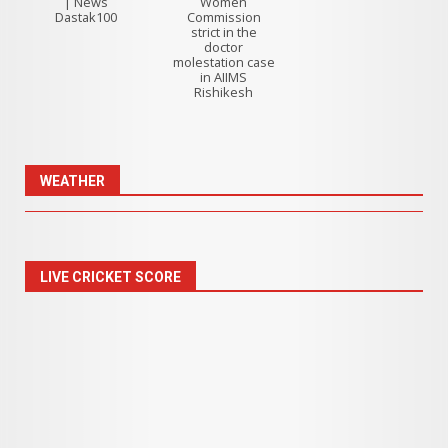
| News
Women
Dastak100
Commission
strict in the
doctor
molestation case
in AIIMS
Rishikesh
WEATHER
LIVE CRICKET SCORE