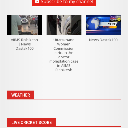
Subscribe to my channel
AIIMS Rishikesh
Uttarakhand
News Dastak100
| News
Women
Dastak100
Commission
strict in the
doctor
molestation case
in AIIMS
Rishikesh
WEATHER
LIVE CRICKET SCORE