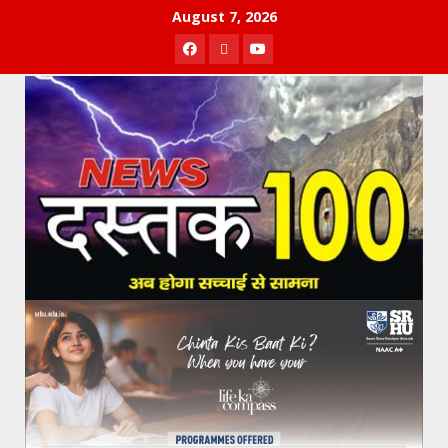
Skip
August 7, 2026
to
Facebook
Twitter
Youtube
content