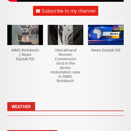
Subscribe to my channel
AIIMS Rishikesh
Uttarakhand
News Dastak100
| News
Women
Dastak100
Commission
strict in the
doctor
molestation case
in AIIMS
Rishikesh
WEATHER