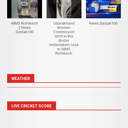
AIIMS Rishikesh
Uttarakhand
News Dastak100
| News
Women
Dastak100
Commission
strict in the
doctor
molestation case
in AIIMS
Rishikesh
WEATHER
LIVE CRICKET SCORE