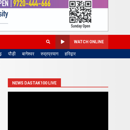
WATCH ONLINE
़
पौड़ी
बागेश्वर
रुद्रप्रयाग
हरिद्वार
NEWS DASTAK100 LIVE