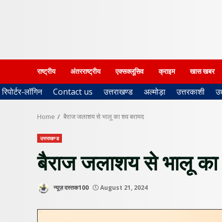
राष्ट्रीय
अंतरराष्ट्रीय
एक्सक्लूसिव
क्राइम
खास खबर
रिपोर्टर-लॉगिन
Contact us
उत्तराखण्ड
अल्मोड़ा
उत्तरकाशी
उ
Home
बैराज जलाशय से भालू का शव बरामद
उत्तराखण्ड
बैराज जलाशय से भालू का
न्यूज़ दस्तक100
August 21, 2024