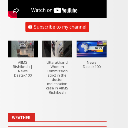
Subscribe to my channel
AIIMS
Uttarakhand
News
Rishikesh |
Women
Dastak100
News
Commission
Dastak100
strict in the
doctor
molestation
case in AIIMS
Rishikesh
WEATHER