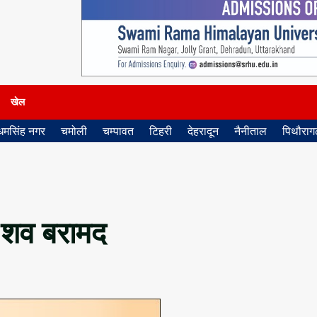
खेल
धमसिंह नगर
चमोली
चम्पावत
टिहरी
देहरादून
नैनीताल
पिथौरागढ
 शव बरामद