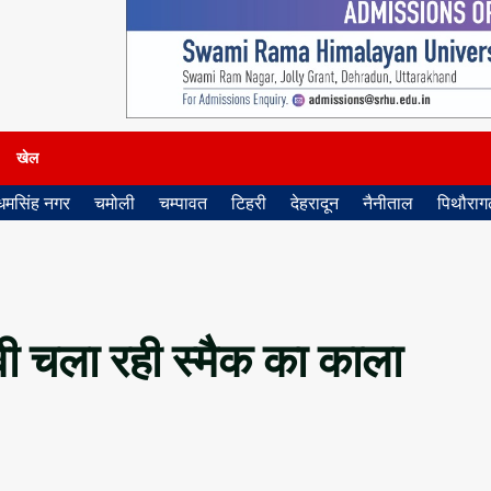
खेल
धमसिंह नगर
चमोली
चम्पावत
टिहरी
देहरादून
नैनीताल
पिथौरागढ
ीवी चला रही स्मैक का काला