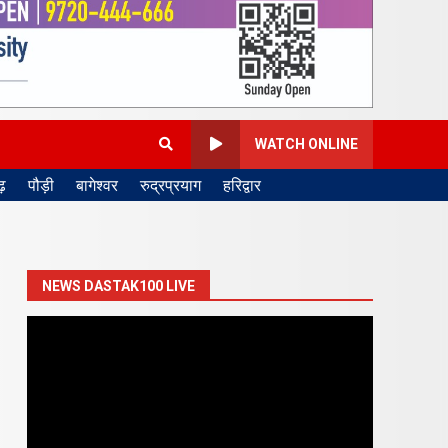
WATCH ONLINE
़
पौड़ी
बागेश्वर
रुद्रप्रयाग
हरिद्वार
NEWS DASTAK100 LIVE