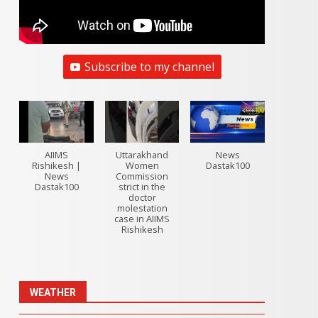
Subscribe to my channel
AIIMS
Uttarakhand
News
Rishikesh |
Women
Dastak100
News
Commission
Dastak100
strict in the
doctor
molestation
case in AIIMS
Rishikesh
WEATHER