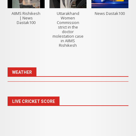
AIIMS Rishikesh
Uttarakhand
News Dastak100
| News
Women
Dastak100
Commission
strict in the
doctor
molestation case
in AIIMS
Rishikesh
WEATHER
LIVE CRICKET SCORE