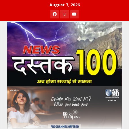
Skip
August 7, 2026
to
Facebook
Twitter
Youtube
content