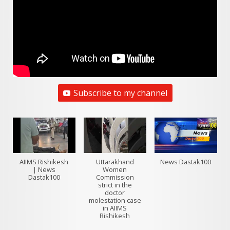
Subscribe to my channel
AIIMS Rishikesh
Uttarakhand
News Dastak100
| News
Women
Dastak100
Commission
strict in the
doctor
molestation case
in AIIMS
Rishikesh