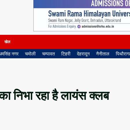
खेल
धमसिंह नगर
चमोली
चम्पावत
टिहरी
देहरादून
नैनीताल
पिथौरागढ
िका निभा रहा है लायंस क्लब