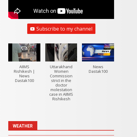
Subscribe to my channel
AIIMS
Uttarakhand
News
Rishikesh |
Women
Dastak100
News
Commission
Dastak100
strict in the
doctor
molestation
case in AIIMS
Rishikesh
WEATHER