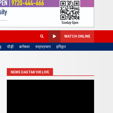
WATCH ONLINE
़
पौड़ी
बागेश्वर
रुद्रप्रयाग
हरिद्वार
NEWS DASTAK100 LIVE