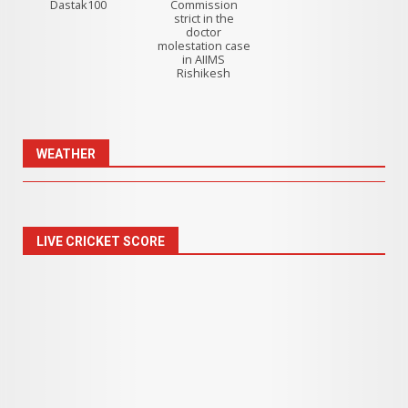
Dastak100
Commission
strict in the
doctor
molestation case
in AIIMS
Rishikesh
WEATHER
LIVE CRICKET SCORE