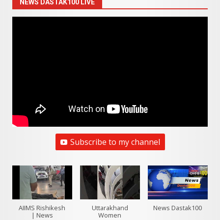
NEWS DASTAK100 LIVE
Subscribe to my channel
AIIMS Rishikesh
Uttarakhand
News Dastak100
| News
Women