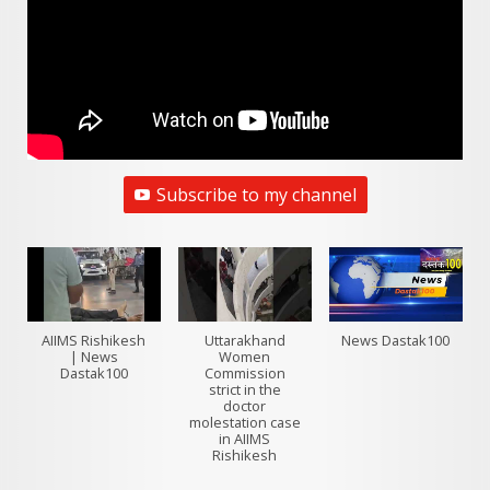
Subscribe to my channel
AIIMS Rishikesh
Uttarakhand
News Dastak100
| News
Women
Dastak100
Commission
strict in the
doctor
molestation case
in AIIMS
Rishikesh