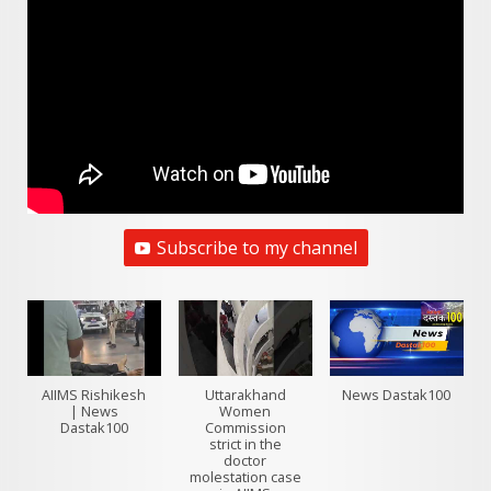
Subscribe to my channel
AIIMS Rishikesh
Uttarakhand
News Dastak100
| News
Women
Dastak100
Commission
strict in the
doctor
molestation case