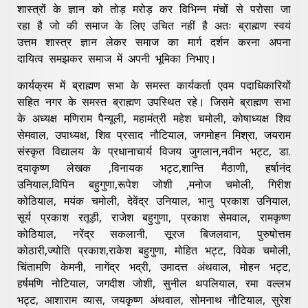
शास्त्रों के ज्ञान को तोड़ मरोड़ कर विभिन्न मंचों से परोसा जा
रहा है जो की समाज के लिए उचित नहीं है अतः ब्राह्मण स्वयं
उत्तम शास्त्र ज्ञान लेकर समाज का मार्ग दर्शन करना अपना
दायित्व समझकर समाज में अपनी भूमिका निभाए।
कार्यक्रम में ब्राह्मण सभा के समस्त कार्यकर्ता एवम पदाधिकारियों
सहित नगर के समस्त ब्राह्मण उपस्थित रहे। जिसमे ब्राह्मण सभा
के अध्यक्ष मणिराम पैन्यूली, महामंत्री महेश चमोली, कोषाध्यक्ष शिव
सेमवाल, उपाध्यक्ष, शिव प्रसाद नौटियाल, जगमोहन मिश्रा, जयराम
संस्कृत विद्यालय के प्रधानाचार्य विजय जुगलान,नवीन भट्ट, डा.
दयाकृष्ण लेखक ,विनायक भट्ट,शान्ति मैठाणी, हर्षानंद
उनियाल,विपिन बहुगुणा,रूपेश जोशी ,मनोज चमोली, गिरीश
कोठियाल, मयंक चमोली, देवेंद्र उनियाल, भानु प्रकाश उनियाल,
सूर्य प्रकाश रतूड़ी, राजेश बहुगुणा, प्रकाश सेमवाल, रामकृष्ण
कोठियाल, नरेंद्र सकलानी, सूरज बिजलवान, पुरुषोत्तम
कोठारी,ज्योति प्रकाश,राकेश बहुगुणा, मोहित भट्ट, विवेक चमोली,
चिंतामणि केमनी, नागेंद्र भद्री, उमादत्त अंथवाल, मोहन भट्ट,
हर्षमणि नोटियाल, जगदीश जोशी, सुनील थपलियाल, रमा वल्लभ
भट्ट, आशाराम व्यास, जयकृष्ण अंथवाल, सोमनाथ नौटियाल, सुरेश