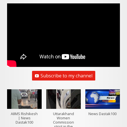
Subscribe to my channel
AIIMS Rishikesh
Uttarakhand
News Dastak100
| News
Women
Dastak100
Commission
strict in the