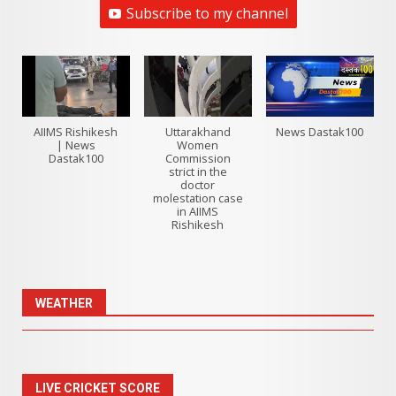
Subscribe to my channel
AIIMS Rishikesh
Uttarakhand
News Dastak100
| News
Women
Dastak100
Commission
strict in the
doctor
molestation case
in AIIMS
Rishikesh
WEATHER
LIVE CRICKET SCORE