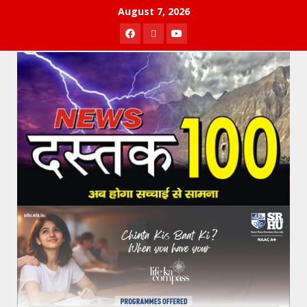
Skip
August 7, 2026
to
Facebook
Twitter
Youtube
content