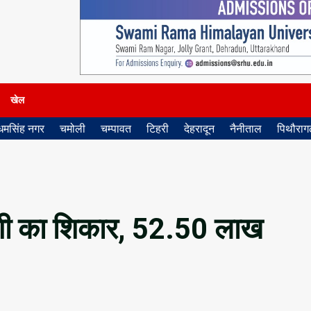
खेल
धमसिंह नगर
चमोली
चम्पावत
टिहरी
देहरादून
नैनीताल
पिथौरागढ
 ठगी का शिकार, 52.50 लाख