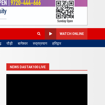
WATCH ONLINE
़
पौड़ी
बागेश्वर
रुद्रप्रयाग
हरिद्वार
NEWS DASTAK100 LIVE