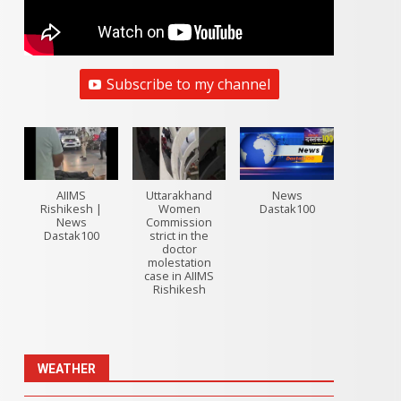
Subscribe to my channel
AIIMS
Uttarakhand
News
Rishikesh |
Women
Dastak100
News
Commission
Dastak100
strict in the
doctor
molestation
case in AIIMS
Rishikesh
WEATHER