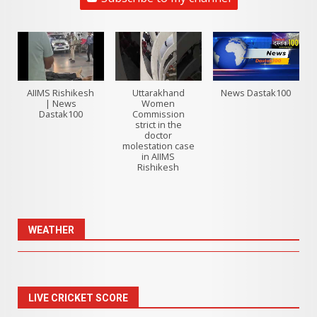
AIIMS Rishikesh
Uttarakhand
News Dastak100
| News
Women
Dastak100
Commission
strict in the
doctor
molestation case
in AIIMS
Rishikesh
WEATHER
LIVE CRICKET SCORE