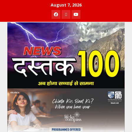
Skip
August 7, 2026
to
Facebook
Twitter
Youtube
content