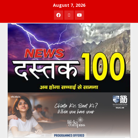
Skip
August 7, 2026
to
Facebook
Twitter
Youtube
content