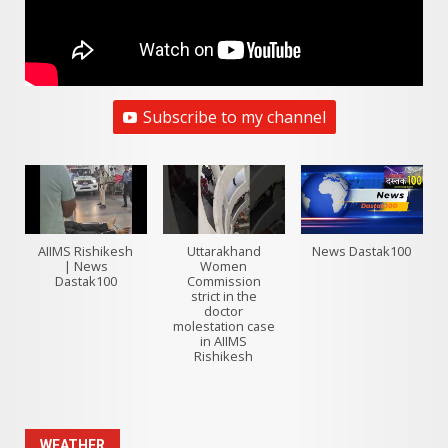
Subscribe to my channel
AIIMS Rishikesh
Uttarakhand
News Dastak100
| News
Women
Dastak100
Commission
strict in the
doctor
molestation case
in AIIMS
Rishikesh
WEATHER