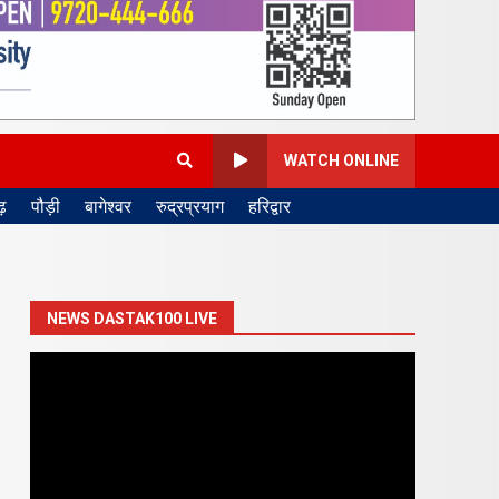
WATCH ONLINE
़
पौड़ी
बागेश्वर
रुद्रप्रयाग
हरिद्वार
NEWS DASTAK100 LIVE