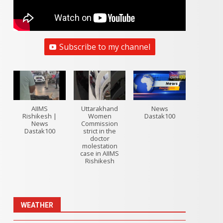
Subscribe to my channel
AIIMS
Uttarakhand
News
Rishikesh |
Women
Dastak100
News
Commission
Dastak100
strict in the
doctor
molestation
case in AIIMS
Rishikesh
WEATHER