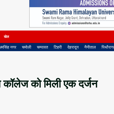
खेल
धमसिंह नगर
चमोली
चम्पावत
टिहरी
देहरादून
नैनीताल
पिथौरागढ
कल कॉलेज को मिली एक दर्जन