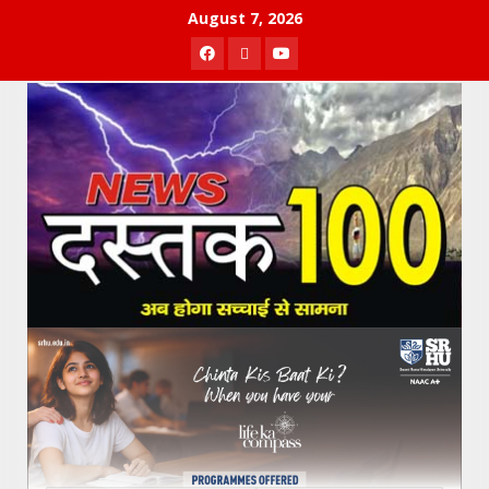
Skip
August 7, 2026
to
Facebook
Twitter
Youtube
content