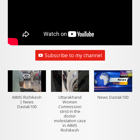
Subscribe to my channel
AIIMS Rishikesh
Uttarakhand
News Dastak100
| News
Women
Dastak100
Commission
strict in the
doctor
molestation case
in AIIMS
Rishikesh