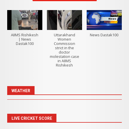
AIIMS Rishikesh
Uttarakhand
News Dastak100
| News
Women
Dastak100
Commission
strict in the
doctor
molestation case
in AIIMS
Rishikesh
WEATHER
LIVE CRICKET SCORE