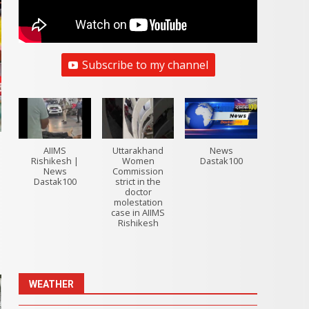
Subscribe to my channel
AIIMS
Uttarakhand
News
Rishikesh |
Women
Dastak100
News
Commission
Dastak100
strict in the
doctor
ण
molestation
case in AIIMS
Rishikesh
WEATHER