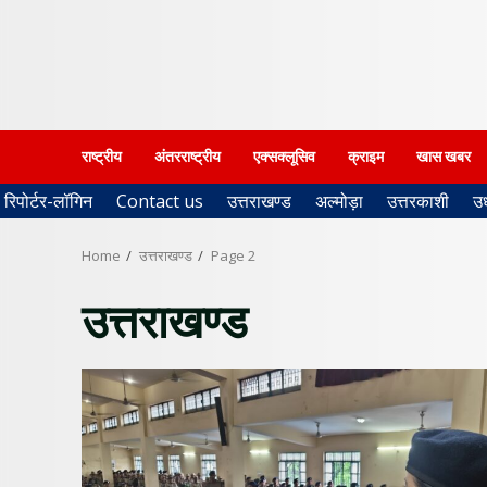
राष्ट्रीय
अंतरराष्ट्रीय
एक्सक्लूसिव
क्राइम
खास खबर
रिपोर्टर-लॉगिन
Contact us
उत्तराखण्ड
अल्मोड़ा
उत्तरकाशी
उ
Home
उत्तराखण्ड
Page 2
उत्तराखण्ड