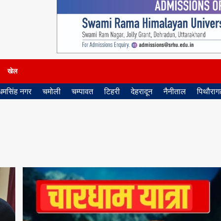
खेल
धमसिंह नगर
चमोली
चम्पावत
टिहरी
देहरादून
नैनीताल
पिथौरागढ