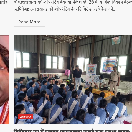
मारोह
✍️​उत्तराखण्ड को-ऑपरेटिव बैंक ऋषिकेश की 26 वीं वार्षिक निकाय बैठ
​ऋषिकेश: उत्तराखण्ड को-ऑपरेटिव बैंक लिमिटेड ऋषिकेश की...
Read More
उत्तराखण्ड
डिजिटल युग में साइबर जागरूकता सबसे बड़ा सुरक्षा कवच: