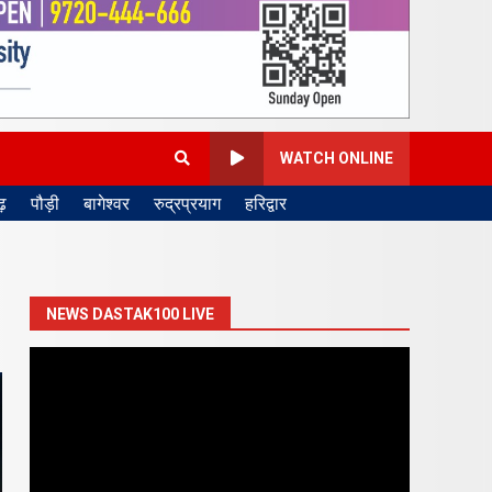
WATCH ONLINE
़
पौड़ी
बागेश्वर
रुद्रप्रयाग
हरिद्वार
NEWS DASTAK100 LIVE