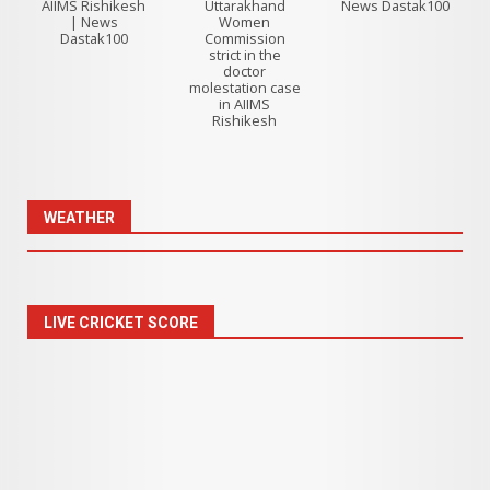
AIIMS Rishikesh
Uttarakhand
News Dastak100
| News
Women
Dastak100
Commission
strict in the
doctor
molestation case
in AIIMS
Rishikesh
WEATHER
LIVE CRICKET SCORE