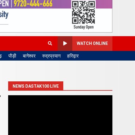
WATCH ONLINE
़
पौड़ी
बागेश्वर
रुद्रप्रयाग
हरिद्वार
NEWS DASTAK100 LIVE