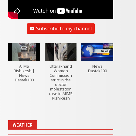
Subscribe to my channel
AIIMS
Uttarakhand
News
Rishikesh |
Women
Dastak100
News
Commission
Dastak100
strict in the
doctor
molestation
case in AIIMS
Rishikesh
WEATHER