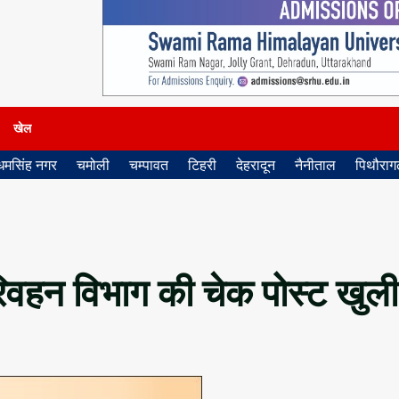
खेल
धमसिंह नगर
चमोली
चम्पावत
टिहरी
देहरादून
नैनीताल
पिथौरागढ
परिवहन विभाग की चेक पोस्ट खुली