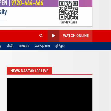
WATCH ONLINE
़
पौड़ी
बागेश्वर
रुद्रप्रयाग
हरिद्वार
NEWS DASTAK100 LIVE