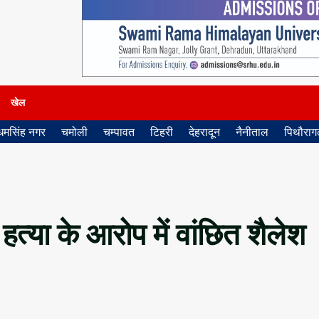
खेल
धमसिंह नगर
चमोली
चम्पावत
टिहरी
देहरादून
नैनीताल
पिथौरागढ
हत्या के आरोप में वांछित शैलेश