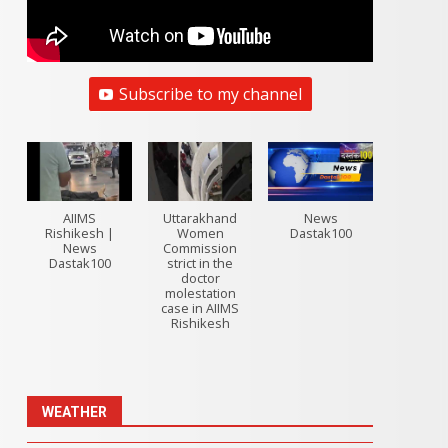
Subscribe to my channel
AIIMS
Uttarakhand
News
Rishikesh |
Women
Dastak100
News
Commission
Dastak100
strict in the
doctor
molestation
case in AIIMS
Rishikesh
WEATHER