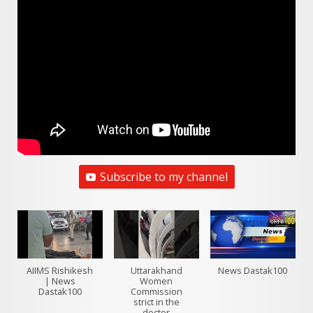
Subscribe to my channel
AIIMS Rishikesh
Uttarakhand
News Dastak100
| News
Women
Dastak100
Commission
strict in the
doctor