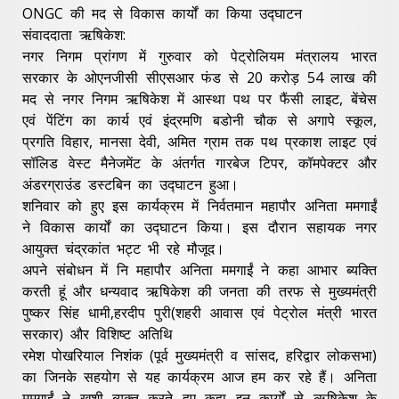
ONGC की मद से विकास कार्यों का किया उद्घाटन
संवाददाता ऋषिकेश:
नगर निगम प्रांगण में गुरुवार को पेट्रोलियम मंत्रालय भारत
सरकार के ओएनजीसी सीएसआर फंड से 20 करोड़ 54 लाख की
मद से नगर निगम ऋषिकेश में आस्था पथ पर फैंसी लाइट, बेंचेस
एवं पेंटिंग का कार्य एवं इंद्रमणि बडोनी चौक से अगापे स्कूल,
प्रगति विहार, मानसा देवी, अमित ग्राम तक पथ प्रकाश लाइट एवं
सॉलिड वेस्ट मैनेजमेंट के अंतर्गत गारबेज टिपर, कॉमपेक्टर और
अंडरग्राउंड डस्टबिन का उद्घाटन हुआ।
शनिवार को हुए इस कार्यक्रम में निर्वतमान महापौर अनिता ममगाईं
ने विकास कार्यों का उद्घाटन किया। इस दौरान सहायक नगर
आयुक्त चंद्रकांत भट्ट भी रहे मौजूद।
अपने संबोधन में नि महापौर अनिता ममगाईं ने कहा आभार ब्यक्ति
करती हूं और धन्यवाद ऋषिकेश की जनता की तरफ से मुख्यमंत्री
पुष्कर सिंह धामी,हरदीप पुरी(शहरी आवास एवं पेट्रोल मंत्री भारत
सरकार) और विशिष्ट अतिथि
रमेश पोखरियाल निशंक (पूर्व मुख्यमंत्री व सांसद, हरिद्वार लोकसभा)
का जिनके सहयोग से यह कार्यक्रम आज हम कर रहे हैं। अनिता
ममगाईं ने खुशी ब्यक्त करते हुए कहा इन कार्यों से ऋषिकेश के