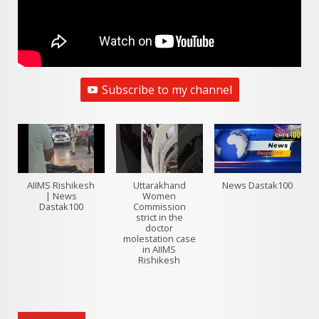
Subscribe to my channel
AIIMS Rishikesh
Uttarakhand
News Dastak100
| News
Women
Dastak100
Commission
strict in the
doctor
molestation case
in AIIMS
Rishikesh