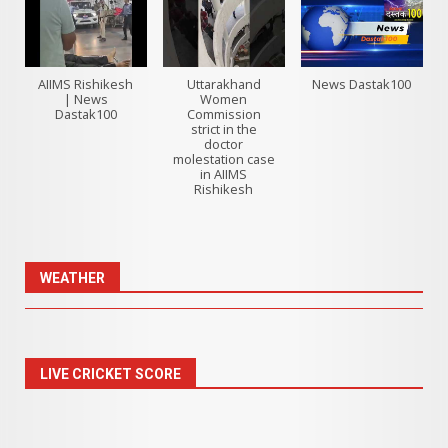
AIIMS Rishikesh
Uttarakhand
News Dastak100
| News
Women
Dastak100
Commission
strict in the
doctor
molestation case
in AIIMS
Rishikesh
WEATHER
LIVE CRICKET SCORE