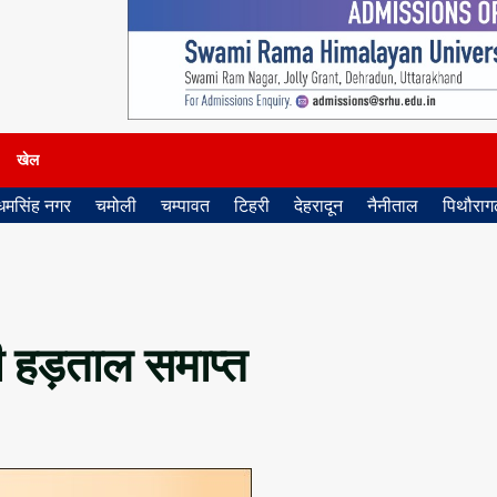
खेल
धमसिंह नगर
चमोली
चम्पावत
टिहरी
देहरादून
नैनीताल
पिथौरागढ
की हड़ताल समाप्त