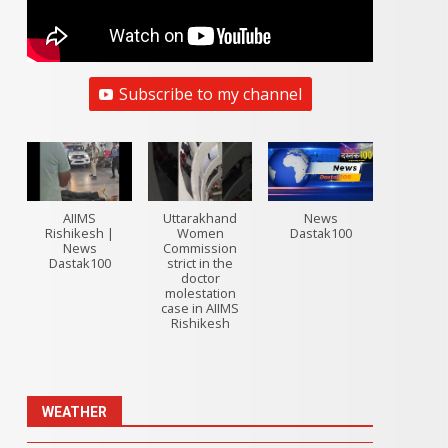
Subscribe to my channel
AIIMS
Uttarakhand
News
Rishikesh |
Women
Dastak100
News
Commission
Dastak100
strict in the
doctor
molestation
case in AIIMS
Rishikesh
WEATHER