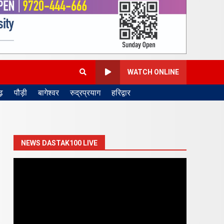
WATCH ONLINE
़
पौड़ी
बागेश्वर
रुद्रप्रयाग
हरिद्वार
NEWS DASTAK100 LIVE