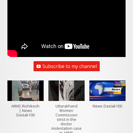
Subscribe to my channel
AIIMS Rishikesh
Uttarakhand
News Dastak100
| News
Women
Dastak100
Commission
strict in the
doctor
molestation case
in AIIMS