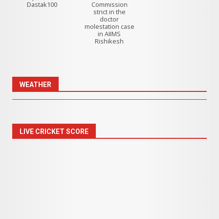
Dastak100
Commission
strict in the
doctor
molestation case
in AIIMS
Rishikesh
WEATHER
LIVE CRICKET SCORE