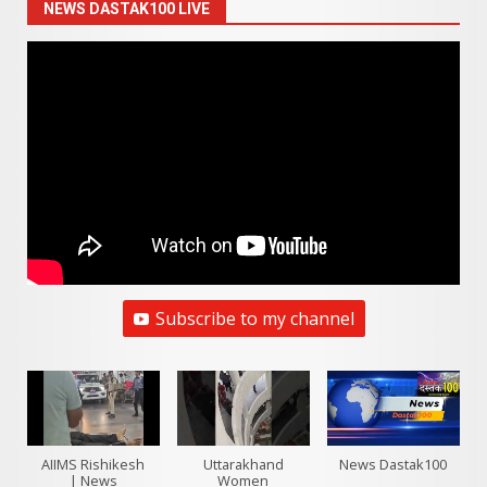
NEWS DASTAK100 LIVE
Subscribe to my channel
AIIMS Rishikesh
Uttarakhand
News Dastak100
| News
Women