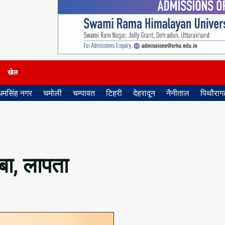
खेल
धमसिंह नगर
चमोली
चम्पावत
टिहरी
देहरादून
नैनीताल
पिथौरागढ
ूबा, लापता