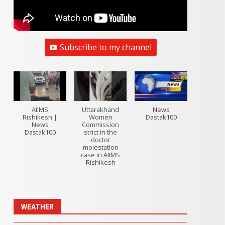
Subscribe to my channel
AIIMS
Uttarakhand
News
Rishikesh |
Women
Dastak100
News
Commission
Dastak100
strict in the
doctor
molestation
case in AIIMS
Rishikesh
WEATHER