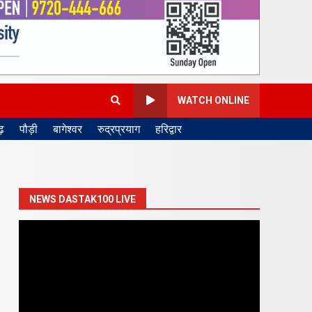
WATCH ONLINE
़
पौड़ी
बागेश्वर
रुद्रप्रयाग
हरिद्वार
NEWS DASTAK100 LIVE