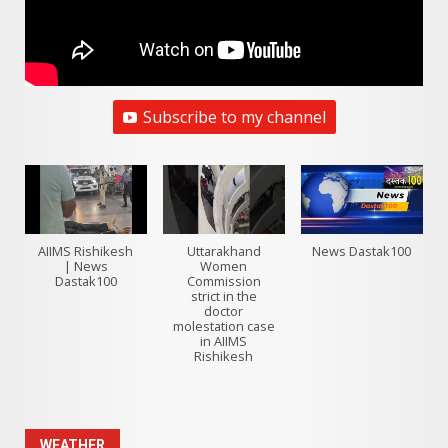
Subscribe to my channel
AIIMS Rishikesh
Uttarakhand
News Dastak100
| News
Women
Dastak100
Commission
strict in the
doctor
molestation case
in AIIMS
Rishikesh
WEATHER