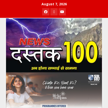
Skip
August 7, 2026
to
Facebook
Twitter
Youtube
content