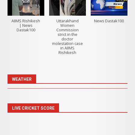
AIIMS Rishikesh
Uttarakhand
News Dastak100
| News
Women
Dastak100
Commission
strict in the
doctor
molestation case
in AIIMS
Rishikesh
WEATHER
LIVE CRICKET SCORE