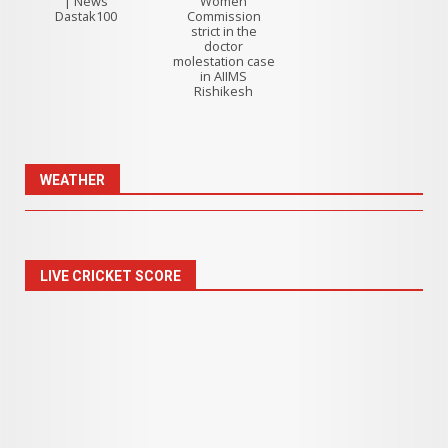
| News
Women
Dastak100
Commission
strict in the
doctor
molestation case
in AIIMS
Rishikesh
WEATHER
LIVE CRICKET SCORE