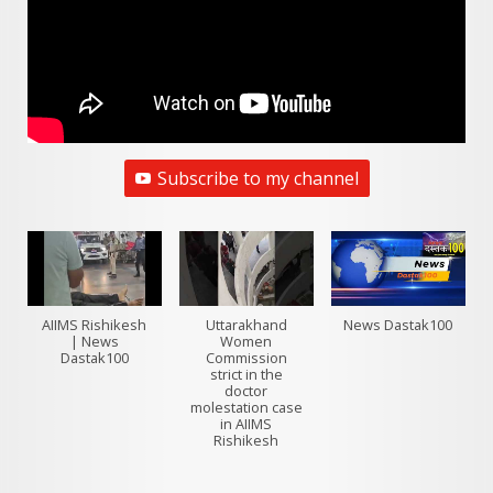
Subscribe to my channel
AIIMS Rishikesh
Uttarakhand
News Dastak100
| News
Women
Dastak100
Commission
strict in the
doctor
molestation case
in AIIMS
Rishikesh