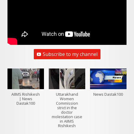
Subscribe to my channel
AIIMS Rishikesh
Uttarakhand
News Dastak100
| News
Women
Dastak100
Commission
strict in the
doctor
molestation case
in AIIMS
Rishikesh