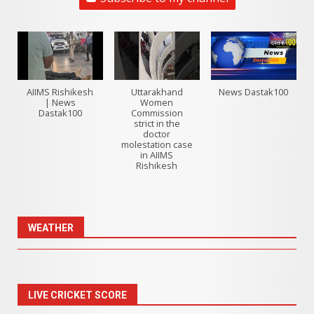
AIIMS Rishikesh
Uttarakhand
News Dastak100
| News
Women
Dastak100
Commission
strict in the
doctor
molestation case
in AIIMS
Rishikesh
WEATHER
LIVE CRICKET SCORE