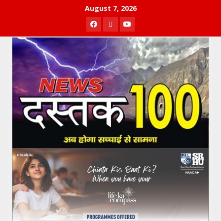
Skip
August 7, 2026
to
Facebook
Twitter
Youtube
content