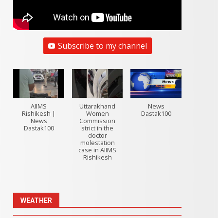
Subscribe to my channel
AIIMS
Uttarakhand
News
Rishikesh |
Women
Dastak100
News
Commission
Dastak100
strict in the
doctor
molestation
case in AIIMS
Rishikesh
WEATHER