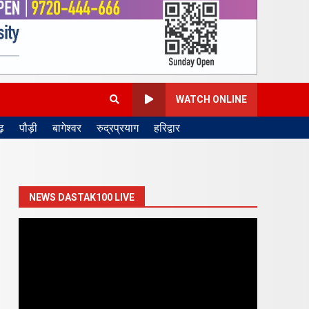
WATCH ONLINE
़
पौड़ी
बागेश्वर
रुद्रप्रयाग
हरिद्वार
NEWS DASTAK100 LIVE