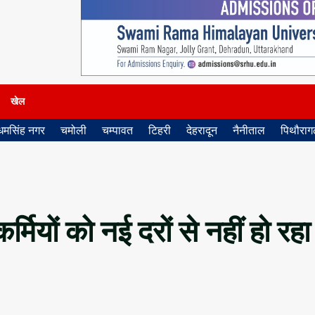
खेल
धमसिंह नगर
चमोली
चम्पावत
टिहरी
देहरादून
नैनीताल
पिथौरागढ
ियों को नई दरों से नहीं हो रहा