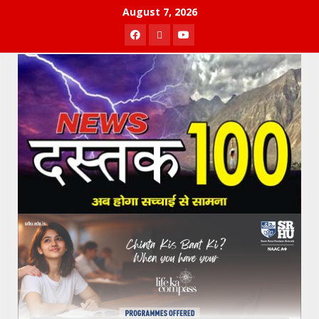
Skip
August 7, 2026
to
Facebook
Twitter
Youtube
content