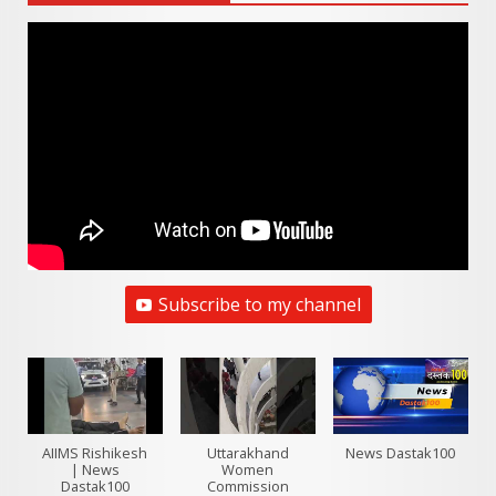
Subscribe to my channel
AIIMS Rishikesh
Uttarakhand
News Dastak100
| News
Women
Dastak100
Commission