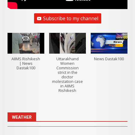
Subscribe to my channel
AIIMS Rishikesh
Uttarakhand
News Dastak100
| News
Women
Dastak100
Commission
strict in the
doctor
molestation case
in AIIMS
Rishikesh
WEATHER