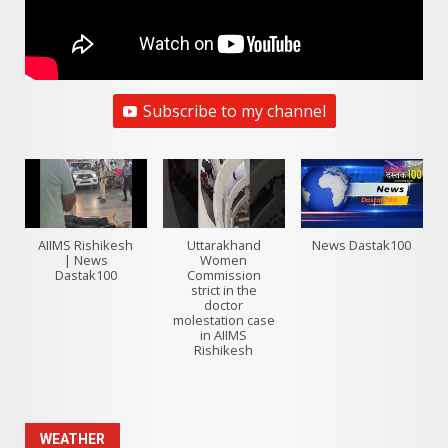
Subscribe to my channel
AIIMS Rishikesh
Uttarakhand
News Dastak100
| News
Women
Dastak100
Commission
strict in the
doctor
molestation case
in AIIMS
Rishikesh
WEATHER