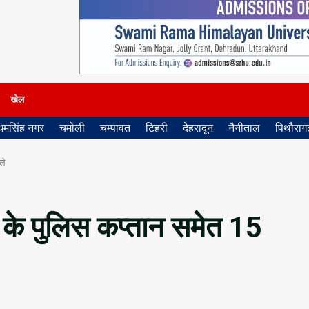
खेल
धमसिंह नगर
चमोली
चम्पावत
टिहरी
देहरादून
नैनीताल
पिथौरागढ
ले
के पुलिस कप्तान समेत 15