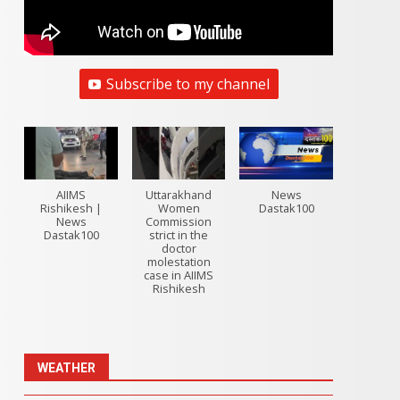
Subscribe to my channel
AIIMS
Uttarakhand
News
Rishikesh |
Women
Dastak100
News
Commission
Dastak100
strict in the
doctor
molestation
case in AIIMS
Rishikesh
WEATHER