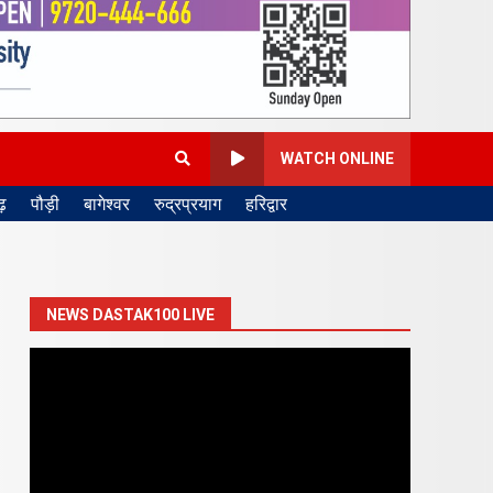
WATCH ONLINE
़
पौड़ी
बागेश्वर
रुद्रप्रयाग
हरिद्वार
NEWS DASTAK100 LIVE