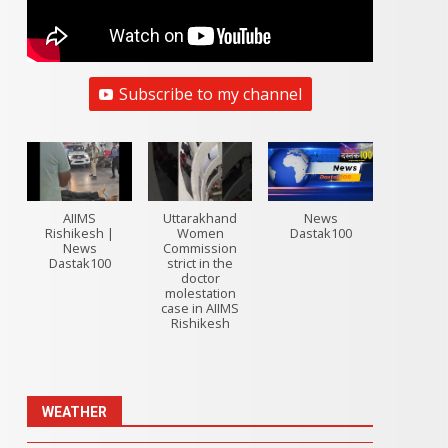
Subscribe to my channel
AIIMS
Uttarakhand
News
Rishikesh |
Women
Dastak100
News
Commission
Dastak100
strict in the
doctor
molestation
case in AIIMS
Rishikesh
WEATHER