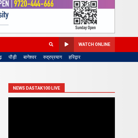
WATCH ONLINE
़
पौड़ी
बागेश्वर
रुद्रप्रयाग
हरिद्वार
NEWS DASTAK100 LIVE