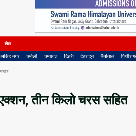
खेल
धमसिंह नगर
चमोली
चम्पावत
टिहरी
देहरादून
नैनीताल
पिथौरागढ
रफ्तार
ा एक्शन, तीन किलो चरस सहित