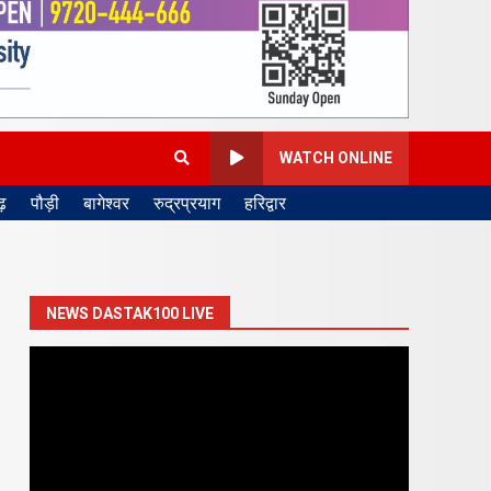
WATCH ONLINE
़
पौड़ी
बागेश्वर
रुद्रप्रयाग
हरिद्वार
NEWS DASTAK100 LIVE