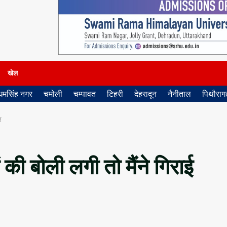
खेल
धमसिंह नगर
चमोली
चम्पावत
टिहरी
देहरादून
नैनीताल
पिथौरागढ
र
की बोली लगी तो मैंने गिराई