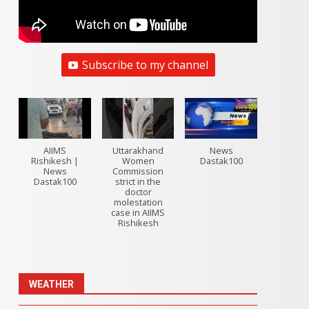
Subscribe to my channel
AIIMS
Uttarakhand
News
Rishikesh |
Women
Dastak100
News
Commission
Dastak100
strict in the
doctor
molestation
case in AIIMS
Rishikesh
WEATHER