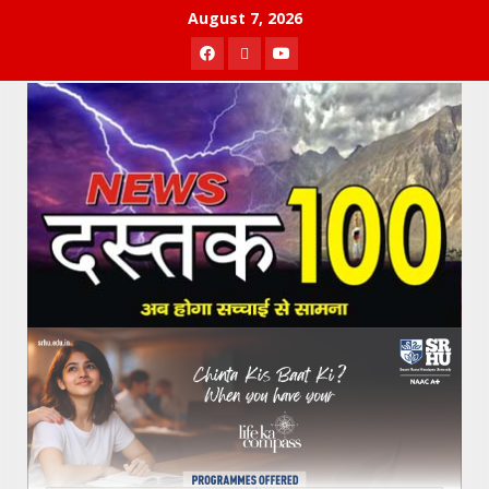
Skip
August 7, 2026
to
Facebook
Twitter
Youtube
content