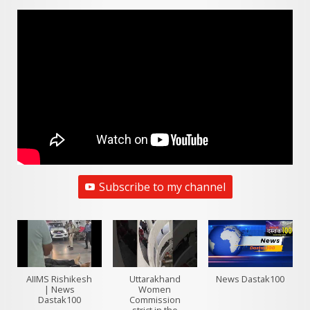
Subscribe to my channel
AIIMS Rishikesh
Uttarakhand
News Dastak100
| News
Women
Dastak100
Commission