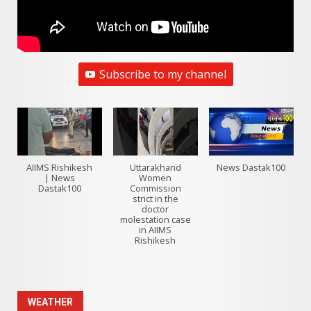
Subscribe to my channel
AIIMS Rishikesh
Uttarakhand
News Dastak100
| News
Women
Dastak100
Commission
strict in the
doctor
molestation case
in AIIMS
Rishikesh
WEATHER