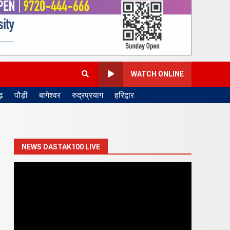
WATCH ONLINE
़
पौड़ी
बागेश्वर
रुद्रप्रयाग
हरिद्वार
NEWS DASTAK100 LIVE