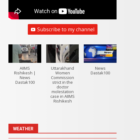
Subscribe to my channel
AIIMS
Uttarakhand
News
Rishikesh |
Women
Dastak100
News
Commission
Dastak100
strict in the
doctor
molestation
case in AIIMS
Rishikesh
WEATHER