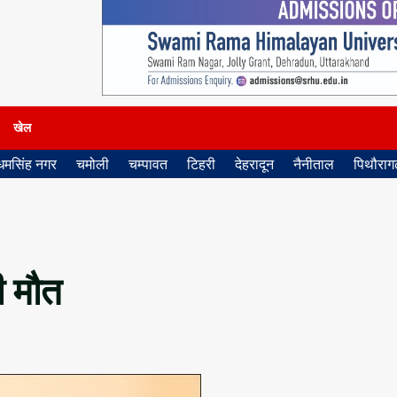
खेल
धमसिंह नगर
चमोली
चम्पावत
टिहरी
देहरादून
नैनीताल
पिथौरागढ
ी मौत