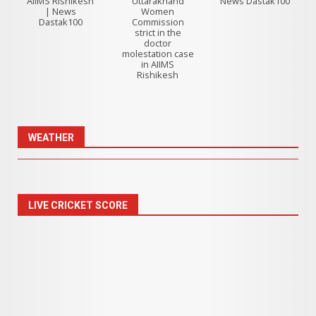
AIIMS Rishikesh
Uttarakhand
News Dastak100
| News
Women
Dastak100
Commission
strict in the
doctor
molestation case
in AIIMS
Rishikesh
WEATHER
LIVE CRICKET SCORE