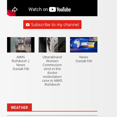
Subscribe to my channel
AIIMS
Uttarakhand
News
Rishikesh |
Women
Dastak100
News
Commission
Dastak100
strict in the
doctor
molestation
case in AIIMS
Rishikesh
WEATHER