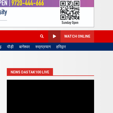
WATCH ONLINE
़
पौड़ी
बागेश्वर
रुद्रप्रयाग
हरिद्वार
NEWS DASTAK100 LIVE