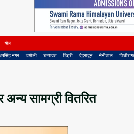
खेल
धमसिंह नगर
चमोली
चम्पावत
टिहरी
देहरादून
नैनीताल
पिथौरागढ
र अन्य सामग्री वितरित