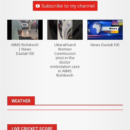
Subscribe to my channel
AIIMS Rishikesh
Uttarakhand
News Dastak100
| News
Women
Dastak100
Commission
strict in the
doctor
molestation case
in AIIMS
Rishikesh
WEATHER
LIVE CRICKET SCORE